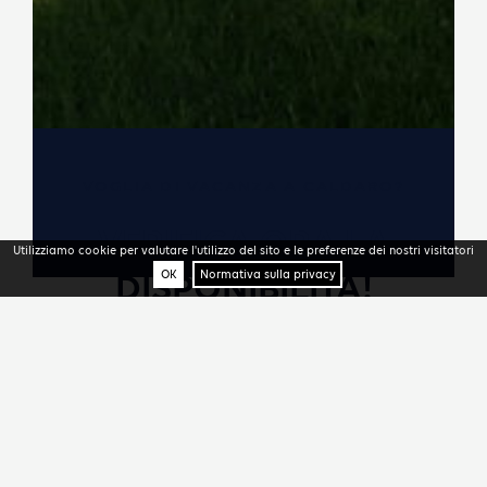
VOGLIA DI VACANZA A CALDARO?
VERIFICA ORA LA
Utilizziamo cookie per valutare l'utilizzo del sito e le preferenze dei nostri visitatori
OK
Normativa sulla privacy
DISPONIBILITÀ!
INVIATECI UNA RICHIESTA